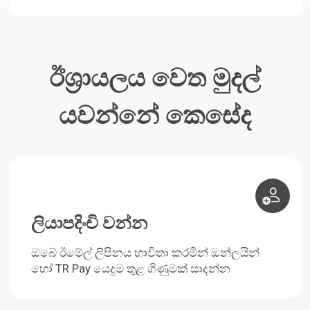
ඊශ්‍රායලය වෙත මුදල්
යවන්නේ කෙසේද
ලියාපදිංචි වන්න
ඔබේ ඊමේල් ලිපිනය භාවිතා කරමින් ඔන්ලයින්
හෝ TR Pay යෙදුම තුළ ගිණුමක් සාදන්න