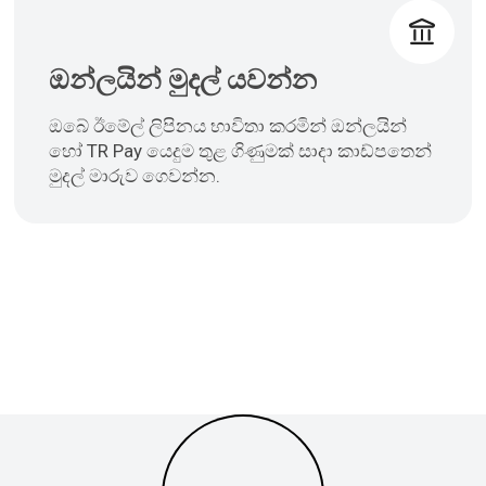
ඔන්ලයින් මුදල් යවන්න
ඔබේ ඊමේල් ලිපිනය භාවිතා කරමින් ඔන්ලයින්
හෝ TR Pay යෙදුම තුළ ගිණුමක් සාදා කාඩ්පතෙන්
මුදල් මාරුව ගෙවන්න.