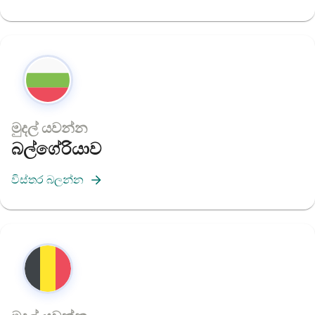
මුදල් යවන්න
බල්ගේරියාව
විස්තර බලන්න