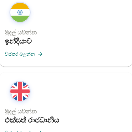
මුදල් යවන්න
ඉන්දියාව
විස්තර බලන්න
මුදල් යවන්න
එක්සත් රාජධානිය