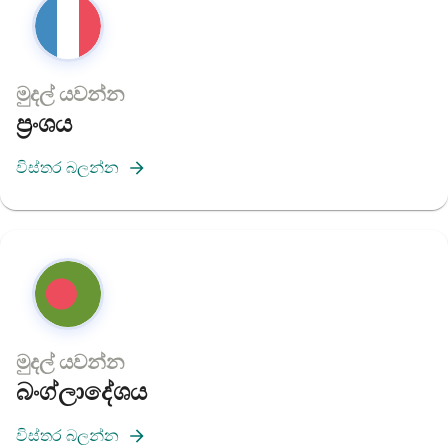
මුදල් යවන්න
ප්‍රංශය
විස්තර බලන්න
මුදල් යවන්න
බංග්ලාදේශය
විස්තර බලන්න