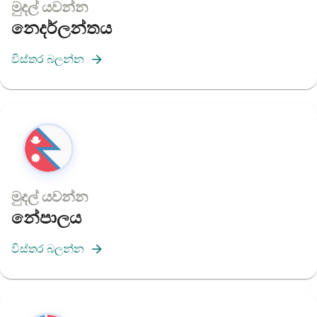
මුදල් යවන්න
නෙදර්ලන්තය
විස්තර බලන්න
මුදල් යවන්න
නේපාලය
විස්තර බලන්න