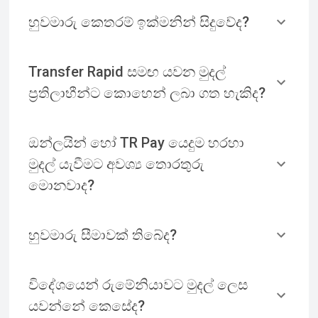
හුවමාරු කෙතරම් ඉක්මනින් සිදුවේද?
Transfer Rapid සමඟ යවන මුදල්
ප්‍රතිලාභීන්ට කොහෙන් ලබා ගත හැකිද?
ඔන්ලයින් හෝ TR Pay යෙදුම හරහා
මුදල් යැවීමට අවශ්‍ය තොරතුරු
මොනවාද?
හුවමාරු සීමාවක් තිබේද?
විදේශයෙන් රුමේනියාවට මුදල් ලෙස
යවන්නේ කෙසේද?