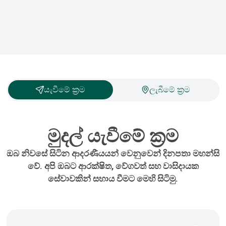
යැවීමේ ක්‍රම
ලැබීමේ ක්‍රම
මුදල් යැවීමේ ක්‍රම
ඔබ නිවසේ සිටින ආදරණීයයන් වෙනුවෙන් දිනපතා මහන්සි
වේ. අපි ඔබට ආරක්ෂිත, වේගවත් සහ වාසිදායක
සේවාවකින් සහාය වීමට මෙහි සිටිමු.