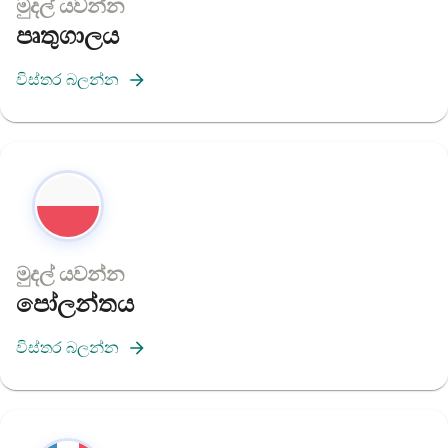
මුදල් යවන්න
පෘතුගාලය
විස්තර බලන්න
මුදල් යවන්න
පෝලන්තය
විස්තර බලන්න