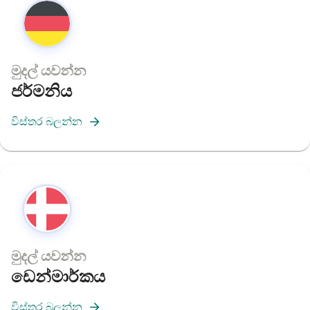
මුදල් යවන්න
ජර්මනිය
විස්තර බලන්න
මුදල් යවන්න
ඩෙන්මාර්කය
විස්තර බලන්න