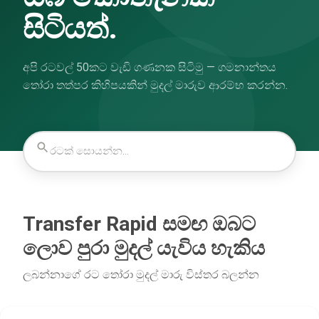
සිටියත්.
අපි රටවල් 50කට වැඩි ගණනක සිටිමු — ගමනාන්තය
තෝරා තත්පර කිහිපයකින් මුදල් මාරුව ආරම්භ කරන්න.
Transfer Rapid සමඟ ඔබට
ලොව පුරා මුදල් යැවිය හැකිය
ලබන්නාගේ රට තෝරා මුදල් මාරු විස්තර බලන්න