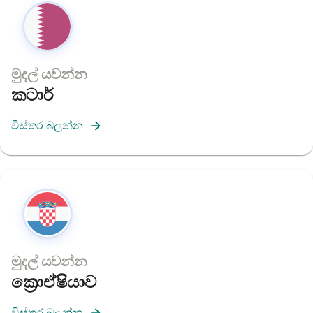
මුදල් යවන්න
කටාර්
විස්තර බලන්න
මුදල් යවන්න
ක්‍රොඒෂියාව
විස්තර බලන්න