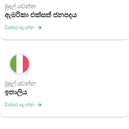
මුදල් යවන්න
ඇමරිකා එක්සත් ජනපදය
විස්තර බලන්න
මුදල් යවන්න
ඉතාලිය
විස්තර බලන්න