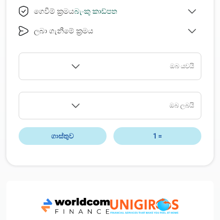
බැංකු කාඩ්පත
ගෙවීම් ක්‍රමය
ලබා ගැනීමේ ක්‍රමය
ඔබ යවයි
ඔබ ලබයි
ගාස්තුව
1
=