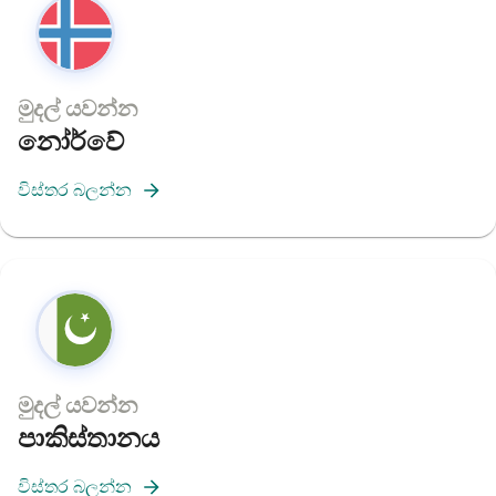
මුදල් යවන්න
නෝර්වේ
විස්තර බලන්න
මුදල් යවන්න
පාකිස්තානය
විස්තර බලන්න