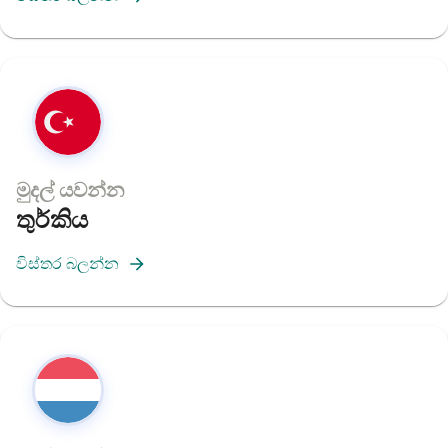
මුදල් යවන්න
තුර්කිය
විස්තර බලන්න