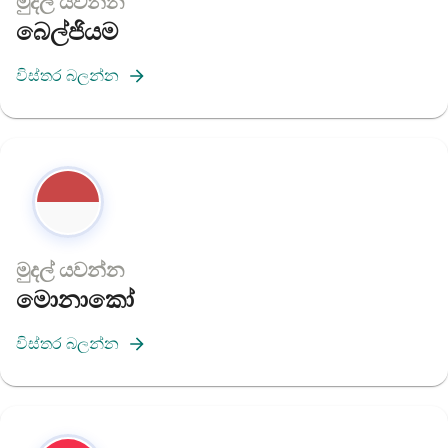
මුදල් යවන්න
බෙල්ජියම
විස්තර බලන්න
මුදල් යවන්න
මොනාකෝ
විස්තර බලන්න