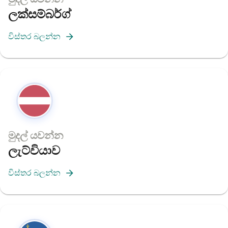
ලක්සම්බර්ග්
විස්තර බලන්න
මුදල් යවන්න
ලැට්වියාව
විස්තර බලන්න