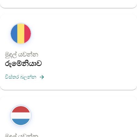
මුදල් යවන්න
රුමේනියාව
විස්තර බලන්න
මුදල් යවන්න