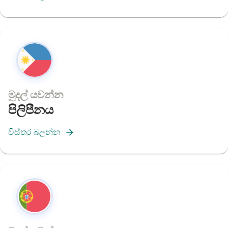
මුදල් යවන්න
පිලිපීනය
විස්තර බලන්න