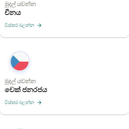
මුදල් යවන්න
චීනය
විස්තර බලන්න
මුදල් යවන්න
චෙක් ජනරජය
විස්තර බලන්න