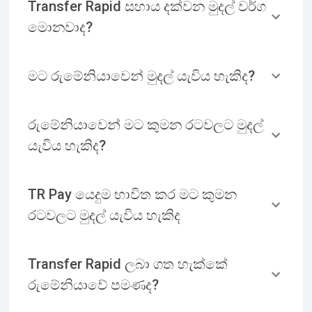
Transfer Rapid සහාය දක්වන මුදල් වර්ග
මොනවාද?
මට රුමේනියාවෙන් මුදල් යැවිය හැකිද?
රුමේනියාවෙන් මට කුමන රටවලට මුදල්
යැවිය හැකිද?
TR Pay යෙදුම භාවිත කර මට කුමන
රටවලට මුදල් යැවිය හැකිද
Transfer Rapid ලබා ගත හැක්කේ
රුමේනියාවේ පමණද?