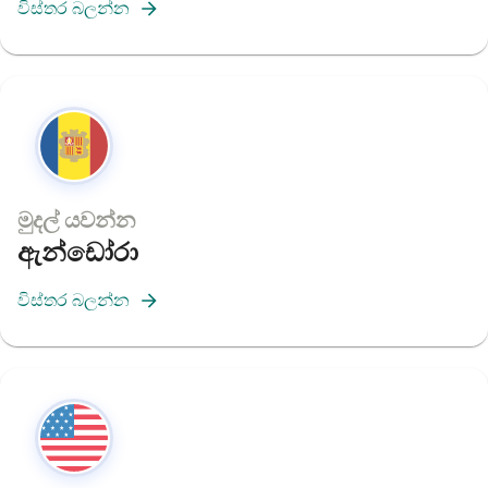
විස්තර බලන්න
මුදල් යවන්න
ඇන්ඩෝරා
විස්තර බලන්න