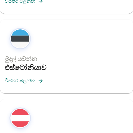
විස්තර බලන්න
මුදල් යවන්න
එස්ටෝනියාව
විස්තර බලන්න