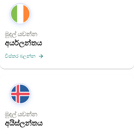
මුදල් යවන්න
අයර්ලන්තය
විස්තර බලන්න
මුදල් යවන්න
අයිස්ලන්තය