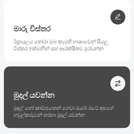
මාරු විස්තර
ඊශ්‍රායලය තෝරා ඔබ කැමති භාෂාවෙන් සියලු
විස්තර ඉක්මනින් සහ ආරක්ෂිතව පුරවන්න
මුදල් යවන්න
මුදල් හෝ කාඩ්පතෙන් ගෙවා ඔබේ රටේ අපගේ
හවුල්කරුවන් හරහා මුදල් යවන්න