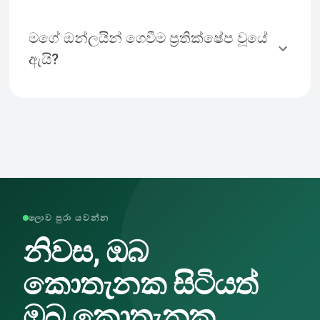
මගේ ඔන්ලයින් ගෙවීම ප්‍රතික්ෂේප වූයේ
ඇයි?
ලොව පුරා යවන්න
නිවස, ඔබ
කොතැනක සිටියත්
ඔබ කොතැනක