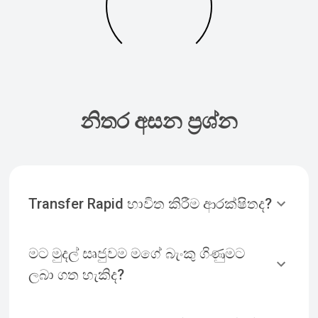
නිතර අසන ප්‍රශ්න
Transfer Rapid භාවිත කිරීම ආරක්ෂිතද?
මට මුදල් සෘජුවම මගේ බැංකු ගිණුමට
ලබා ගත හැකිද?