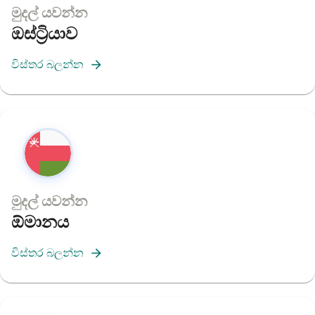
මුදල් යවන්න
ඔස්ට්‍රියාව
විස්තර බලන්න
මුදල් යවන්න
ඕමානය
විස්තර බලන්න