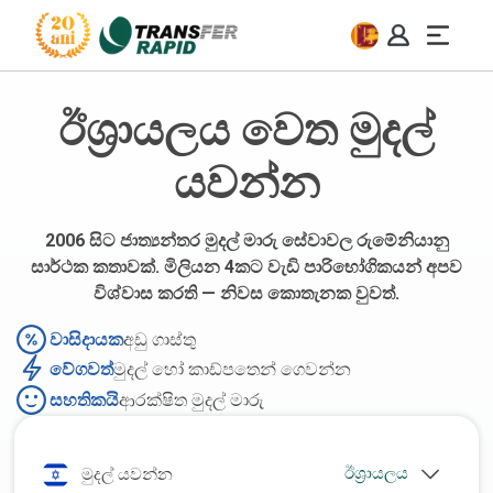
ඊශ්‍රායලය වෙත මුදල්
යවන්න
2006 සිට ජාත්‍යන්තර මුදල් මාරු සේවාවල රුමේනියානු
සාර්ථක කතාවක්. මිලියන 4කට වැඩි පාරිභෝගිකයන් අපව
විශ්වාස කරති — නිවස කොතැනක වුවත්.
වාසිදායක
අඩු ගාස්තු
වේගවත්
මුදල් හෝ කාඩ්පතෙන් ගෙවන්න
සහතිකයි
ආරක්ෂිත මුදල් මාරු
මුදල් යවන්න