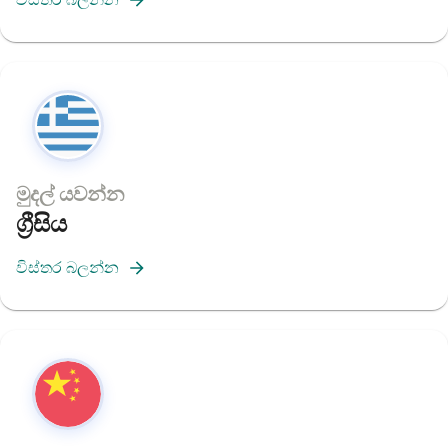
මුදල් යවන්න
ග්‍රීසිය
විස්තර බලන්න