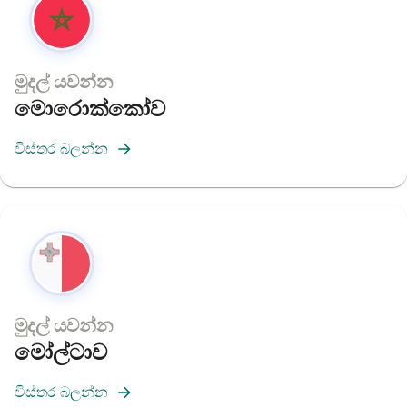
මුදල් යවන්න
මොරොක්කෝව
විස්තර බලන්න
මුදල් යවන්න
මෝල්ටාව
විස්තර බලන්න