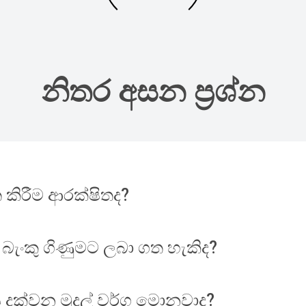
නිතර අසන ප්‍රශ්න
 කිරීම ආරක්ෂිතද?
 බැංකු ගිණුමට ලබා ගත හැකිද?
ය දක්වන මුදල් වර්ග මොනවාද?