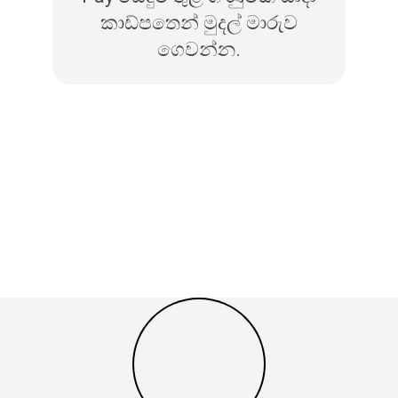
කාඩ්පතෙන් මුදල් මාරුව
ගෙවන්න.