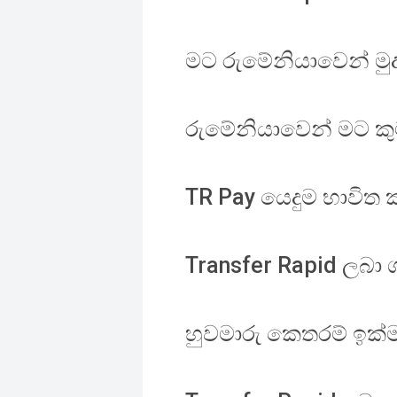
මට රුමේනියාවෙන් මුද
රුමේනියාවෙන් මට කු
TR Pay යෙදුම භාවිත 
Transfer Rapid ලබ
හුවමාරු කෙතරම් ඉක්ම