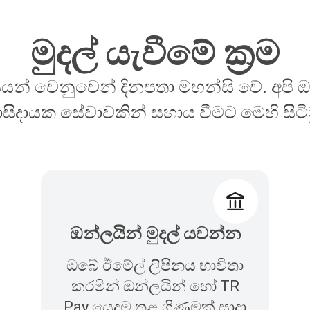
මුදල් යැවීමේ ක්‍රම
යන් වෙනුවෙන් දිනපතා මහන්සි වේ. අපි 
ාසිදායක සේවාවකින් සහාය වීමට මෙහි සිටිම
ඔන්ලයින් මුදල් යවන්න
ඔබේ ඊමේල් ලිපිනය භාවිතා
කරමින් ඔන්ලයින් හෝ TR
Pay යෙදුම තුළ ගිණුමක් සාදා