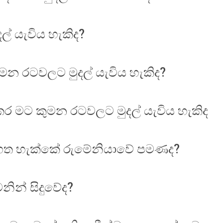
ල් යැවිය හැකිද?
මන රටවලට මුදල් යැවිය හැකිද?
කර මට කුමන රටවලට මුදල් යැවිය හැකිද
ා ගත හැක්කේ රුමේනියාවේ පමණද?
නින් සිදුවේද?