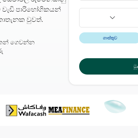
 වැඩි පාරිභෝගිකයන්
කොතැනක වුවත්.
ගාස්තුව
තෙන් ගෙවන්න
රු
ම