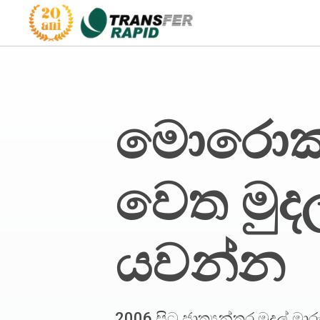
මොරොක
වෙත මුදල
යවන්න
2006 සිට ජාත්‍යන්තර මුදල් ම