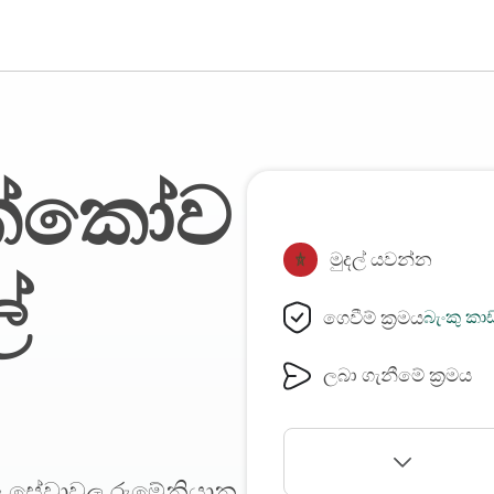
්කෝව
මුදල් යවන්න
්
ගෙවීම් ක්‍රමය
බැංකු කා
ලබා ගැනීමේ ක්‍රමය
ාරු සේවාවල රුමේනියානු