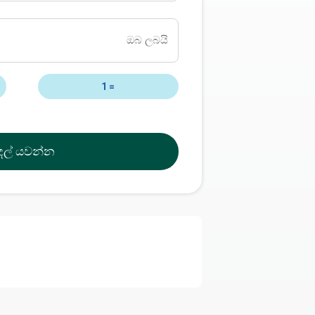
ඔබ ලබයි
1
=
ුදල් යවන්න