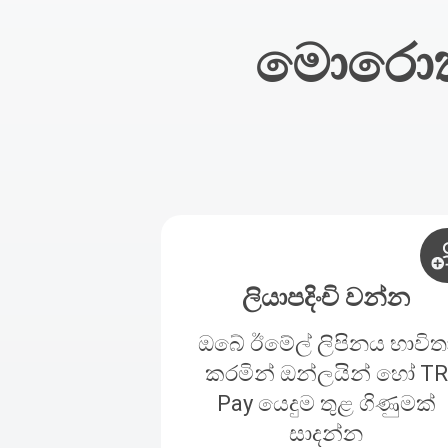
මොරොක්
ලියාපදිංචි වන්න
ඔබේ ඊමේල් ලිපිනය භාවිත
කරමින් ඔන්ලයින් හෝ TR
Pay යෙදුම තුළ ගිණුමක්
සාදන්න