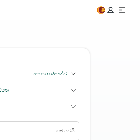
ඩ්පත
ඔබ යවයි