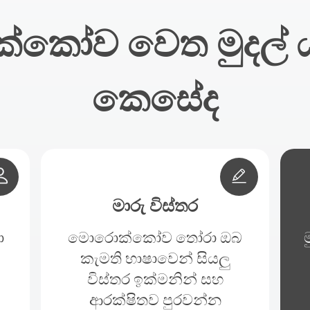
කෝව වෙත මුදල්
කෙසේද
මාරු විස්තර
ා
මොරොක්කෝව තෝරා ඔබ
කැමති භාෂාවෙන් සියලු
විස්තර ඉක්මනින් සහ
ආරක්ෂිතව පුරවන්න