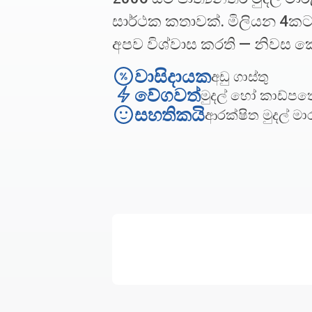
සාර්ථක කතාවක්. මිලියන 4කට
අපව විශ්වාස කරති — නිවස 
වාසිදායක
අඩු ගාස්තු
වේගවත්
මුදල් හෝ කාඩ්ප
සහතිකයි
ආරක්ෂිත මුදල් මා