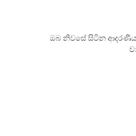
ඔබ නිවසේ සිටින ආදරණීය
ව