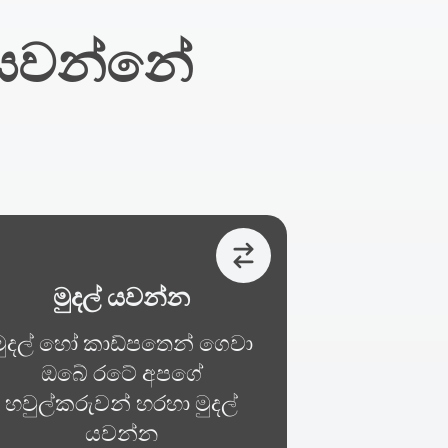
 යවන්නේ
මුදල් යවන්න
මුදල් හෝ කාඩ්පතෙන් ගෙවා
ඔබේ රටේ අපගේ
හවුල්කරුවන් හරහා මුදල්
යවන්න