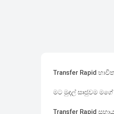
Transfer Rapid භාවිත
මට මුදල් සෘජුවම මගේ
Transfer Rapid සහා