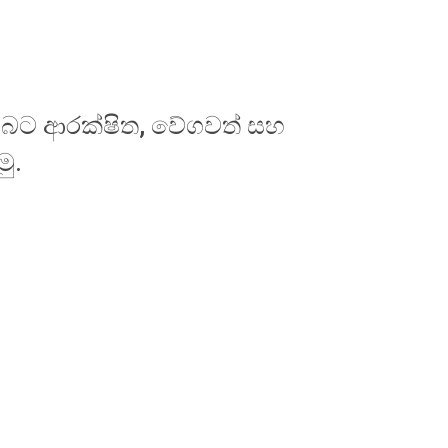
ඔබට ආරක්ෂිත, වේගවත් සහ
ු.