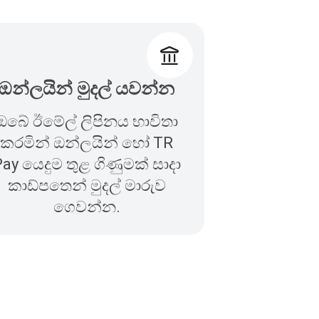
ඔන්ලයින් මුදල් යවන්න
ඔබේ ඊමේල් ලිපිනය භාවිතා
කරමින් ඔන්ලයින් හෝ TR
ay යෙදුම තුළ ගිණුමක් සාදා
කාඩ්පතෙන් මුදල් මාරුව
ගෙවන්න.