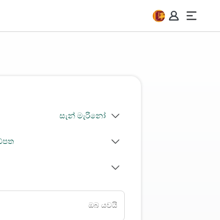
ඩ්පත
ඔබ යවයි