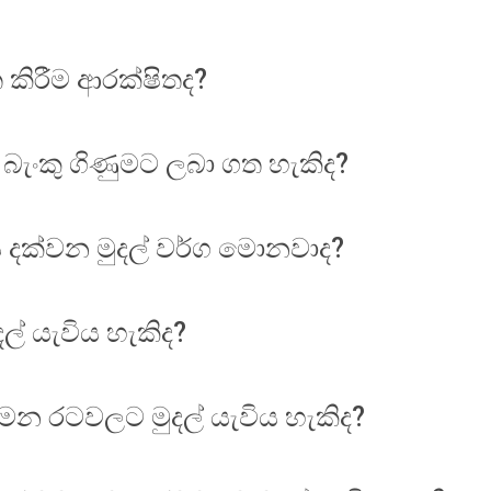
 කිරීම ආරක්ෂිතද?
 බැංකු ගිණුමට ලබා ගත හැකිද?
ය දක්වන මුදල් වර්ග මොනවාද?
ල් යැවිය හැකිද?
මන රටවලට මුදල් යැවිය හැකිද?