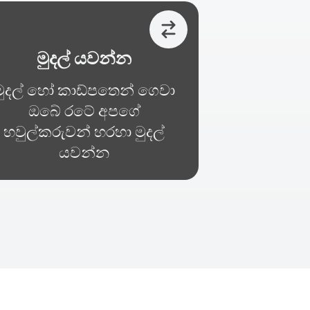
මුදල් යවන්න
මුදල් හෝ කාඩ්පතෙන් ගෙවා
ඔබේ රටේ අපගේ
හවුල්කරුවන් හරහා මුදල්
යවන්න