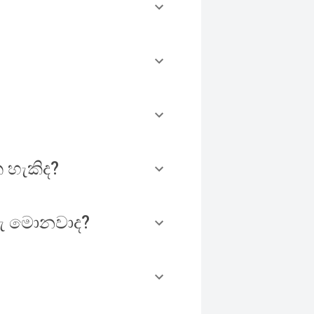
 හැකිද?
ුරු මොනවාද?