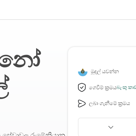
රිනෝ
මුදල් යවන්න
්
ගෙවීම් ක්‍රමය
බැංකු කා
ලබා ගැනීමේ ක්‍රමය
ාරු සේවාවල රුමේනියානු