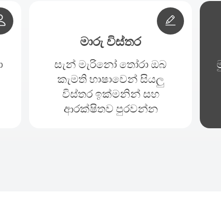
මාරු විස්තර
ා
සැන් මැරිනෝ තෝරා ඔබ
කැමති භාෂාවෙන් සියලු
විස්තර ඉක්මනින් සහ
ආරක්ෂිතව පුරවන්න