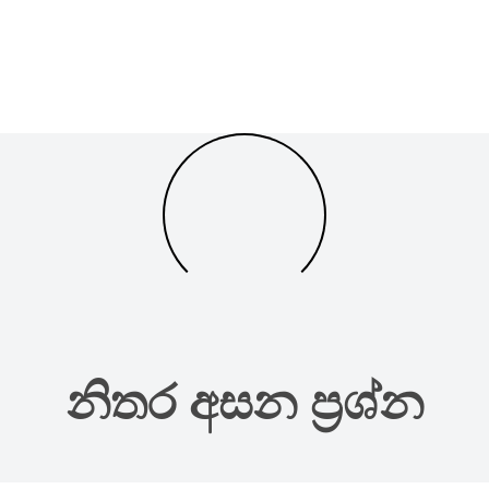
නිතර අසන ප්‍රශ්න