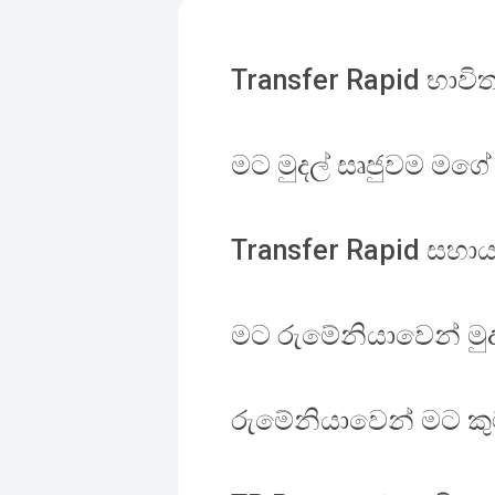
Transfer Rapid භාවිත
මට මුදල් සෘජුවම මගේ
Transfer Rapid සහා
මට රුමේනියාවෙන් මුද
රුමේනියාවෙන් මට කු