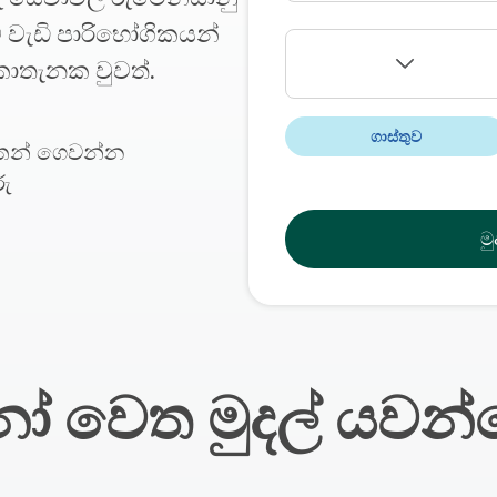
 වැඩි පාරිභෝගිකයන්
කොතැනක වුවත්.
ගාස්තුව
තෙන් ගෙවන්න
රු
ම
නෝ වෙත මුදල් යව