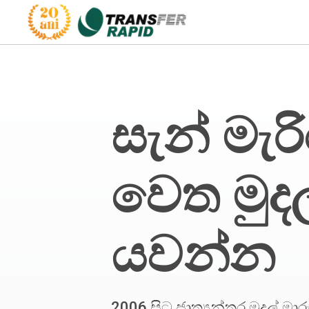
සැන් මැ
වෙත මුදල
යවන්න
2006 සිට ජාත්‍යන්තර මුදල් ම