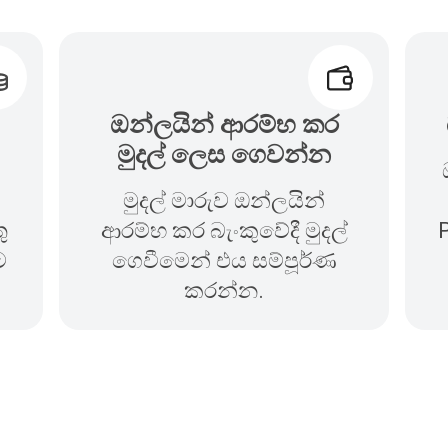
ඔන්ලයින් ආරම්භ කර
මුදල් ලෙස ගෙවන්න
මුදල් මාරුව ඔන්ලයින්
ු
ආරම්භ කර බැංකුවේදී මුදල්
P
ට
ගෙවීමෙන් එය සම්පූර්ණ
.
කරන්න.