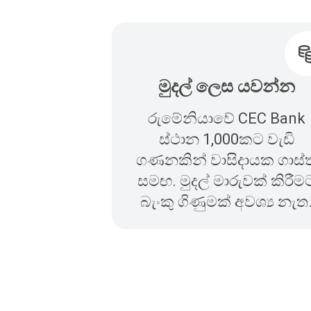
මුදල් ලෙස යවන්න
රුමේනියාවේ CEC Bank
ස්ථාන 1,000කට වැඩි
ගණනකින් වාසිදායක ගාස්ත
සමඟ. මුදල් මාරුවක් කිරීම
බැංකු ගිණුමක් අවශ්‍ය නැත