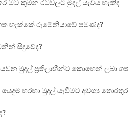
කර මට කුමන රටවලට මුදල් යැවිය හැකිද
ා ගත හැක්කේ රුමේනියාවේ පමණද?
නින් සිදුවේද?
යවන මුදල් ප්‍රතිලාභීන්ට කොහෙන් ලබා ගත
යෙදුම හරහා මුදල් යැවීමට අවශ්‍ය තොරත
ද?