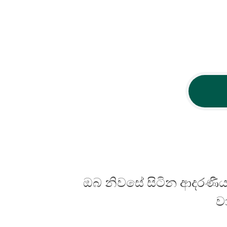
ඔබ නිවසේ සිටින ආදරණීය
ව