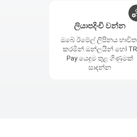
ලියාපදිංචි වන්න
ඔබේ ඊමේල් ලිපිනය භාවිත
කරමින් ඔන්ලයින් හෝ TR
Pay යෙදුම තුළ ගිණුමක්
සාදන්න