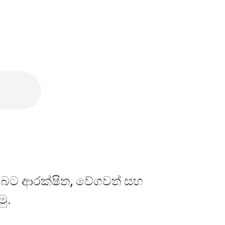
ඔබට ආරක්ෂිත, වේගවත් සහ
ු.