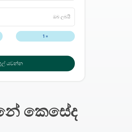
ඔබ ලබයි
1
=
ුදල් යවන්න
න්නේ කෙසේද