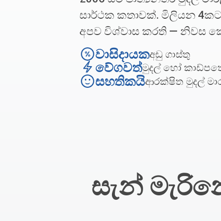
සාර්ථක කතාවක්. මිලියන 4කට
අපව විශ්වාස කරති — නිවස 
වාසිදායක
අඩු ගාස්තු
වේගවත්
මුදල් හෝ කාඩ්ප
සහතිකයි
ආරක්ෂිත මුදල් මා
සැන් මැරි