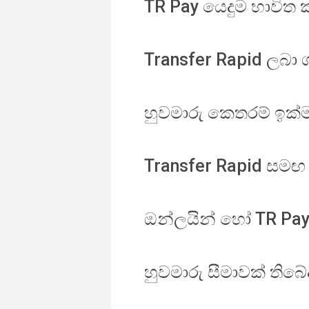
TR Pay යෙදුම භාවිත 
Transfer Rapid ලබ
හුවමාරු කෙතරම් ඉක්ම
Transfer Rapid සමඟ 
ඔන්ලයින් හෝ TR Pay 
හුවමාරු සීමාවක් තිබේ