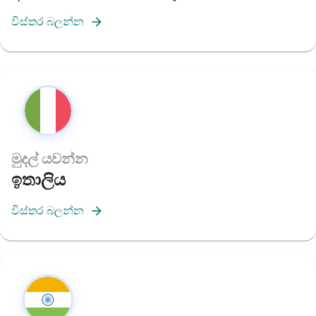
විස්තර බලන්න
මුදල් යවන්න
ඉතාලිය
විස්තර බලන්න