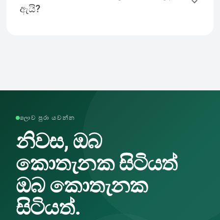
ඇයි?
ලොව පුරා යවන්න
නිවස, ඔබ
කොතැනක සිටියත්
ඔබ කොතැනක
සිටියත්.