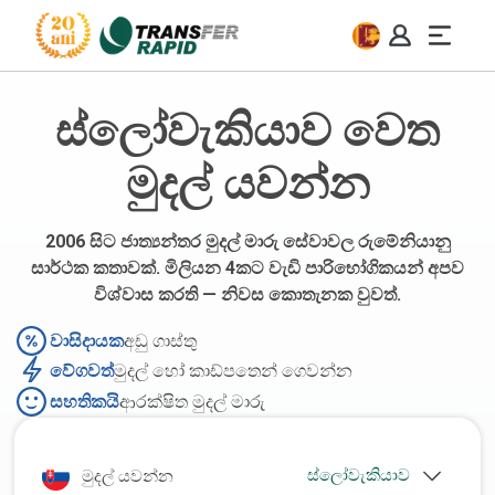
ස්ලෝවැකියාව වෙත
මුදල් යවන්න
2006 සිට ජාත්‍යන්තර මුදල් මාරු සේවාවල රුමේනියානු
සාර්ථක කතාවක්. මිලියන 4කට වැඩි පාරිභෝගිකයන් අපව
විශ්වාස කරති — නිවස කොතැනක වුවත්.
වාසිදායක
අඩු ගාස්තු
වේගවත්
මුදල් හෝ කාඩ්පතෙන් ගෙවන්න
සහතිකයි
ආරක්ෂිත මුදල් මාරු
මුදල් යවන්න