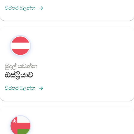
විස්තර බලන්න
මුදල් යවන්න
ඔස්ට්‍රියාව
විස්තර බලන්න