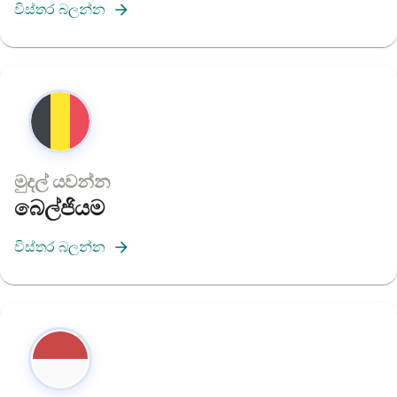
විස්තර බලන්න
මුදල් යවන්න
බෙල්ජියම
විස්තර බලන්න