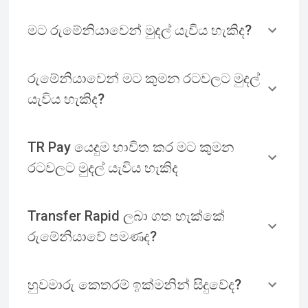
මට රුමේනියාවෙන් මුදල් යැවිය හැකිද?
රුමේනියාවෙන් මට කුමන රටවලට මුදල්
යැවිය හැකිද?
TR Pay යෙදුම භාවිත කර මට කුමන
රටවලට මුදල් යැවිය හැකිද
Transfer Rapid ලබා ගත හැක්කේ
රුමේනියාවේ පමණද?
හුවමාරු කෙතරම් ඉක්මනින් සිදුවේද?