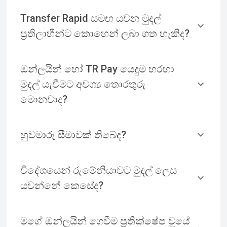
Transfer Rapid සමඟ යවන මුදල්
ප්‍රතිලාභීන්ට කොහෙන් ලබා ගත හැකිද?
ඔන්ලයින් හෝ TR Pay යෙදුම හරහා
මුදල් යැවීමට අවශ්‍ය තොරතුරු
මොනවාද?
හුවමාරු සීමාවක් තිබේද?
විදේශයෙන් රුමේනියාවට මුදල් ලෙස
යවන්නේ කෙසේද?
මගේ ඔන්ලයින් ගෙවීම ප්‍රතික්ෂේප වූයේ