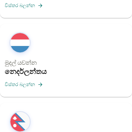
විස්තර බලන්න
මුදල් යවන්න
නෙදර්ලන්තය
විස්තර බලන්න