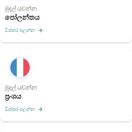
මුදල් යවන්න
පෝලන්තය
විස්තර බලන්න
මුදල් යවන්න
ප්‍රංශය
විස්තර බලන්න