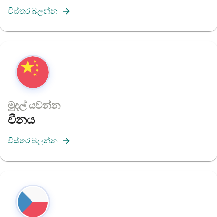
විස්තර බලන්න
මුදල් යවන්න
චීනය
විස්තර බලන්න