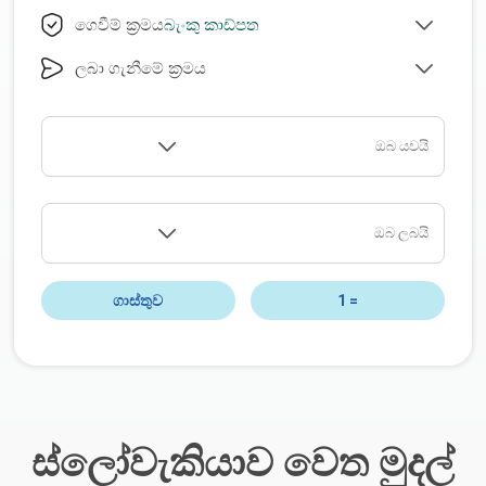
බැංකු කාඩ්පත
ගෙවීම් ක්‍රමය
ලබා ගැනීමේ ක්‍රමය
ඔබ යවයි
ඔබ ලබයි
ගාස්තුව
1
=
ස්ලෝවැකියාව වෙත මුදල්