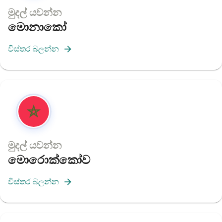
මුදල් යවන්න
මොනාකෝ
විස්තර බලන්න
මුදල් යවන්න
මොරොක්කෝව
විස්තර බලන්න