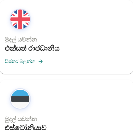
මුදල් යවන්න
එක්සත් රාජධානිය
විස්තර බලන්න
මුදල් යවන්න
එස්ටෝනියාව