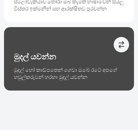
ස්ලෝවැකියාව තෝරා ඔබ කැමති භාෂාවෙන් සියලු
විස්තර ඉක්මනින් සහ ආරක්ෂිතව පුරවන්න
මුදල් යවන්න
මුදල් හෝ කාඩ්පතෙන් ගෙවා ඔබේ රටේ අපගේ
හවුල්කරුවන් හරහා මුදල් යවන්න