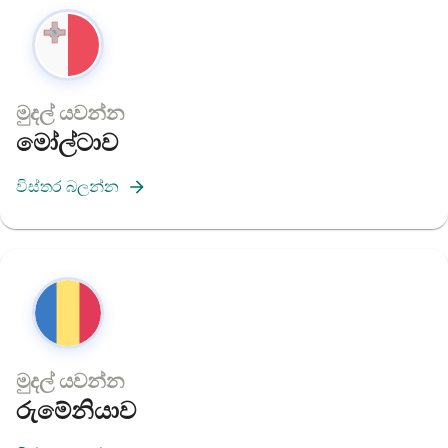
මුදල් යවන්න
මෝල්ටාව
විස්තර බලන්න
මුදල් යවන්න
රුමේනියාව