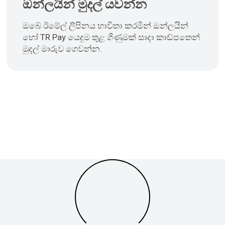
ඔන්ලයින් මුදල් යවන්න
ඔබේ ඊමේල් ලිපිනය භාවිතා කරමින් ඔන්ලයින්
හෝ TR Pay යෙදුම තුළ ගිණුමක් සාදා කාඩ්පතෙන්
මුදල් මාරුව ගෙවන්න.