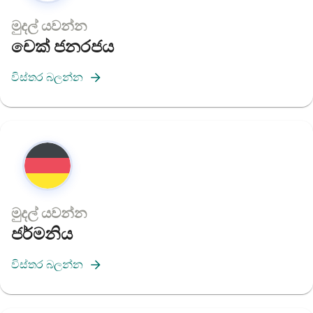
මුදල් යවන්න
චෙක් ජනරජය
විස්තර බලන්න
මුදල් යවන්න
ජර්මනිය
විස්තර බලන්න