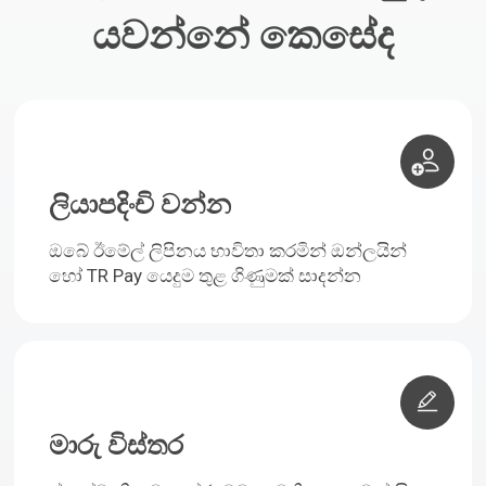
යවන්නේ කෙසේද
ලියාපදිංචි වන්න
ඔබේ ඊමේල් ලිපිනය භාවිතා කරමින් ඔන්ලයින්
හෝ TR Pay යෙදුම තුළ ගිණුමක් සාදන්න
මාරු විස්තර