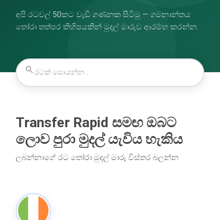
අපි රටවල් 50කට වැඩි ගණනක සිටිමු — ගමනාන්තය
තෝරා තත්පර කිහිපයකින් මුදල් මාරුව ආරම්භ කරන්න.
Transfer Rapid සමඟ ඔබට
ලොව පුරා මුදල් යැවිය හැකිය
ලබන්නාගේ රට තෝරා මුදල් මාරු විස්තර බලන්න