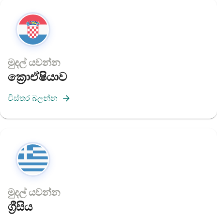
මුදල් යවන්න
ක්‍රොඒෂියාව
විස්තර බලන්න
මුදල් යවන්න
ග්‍රීසිය