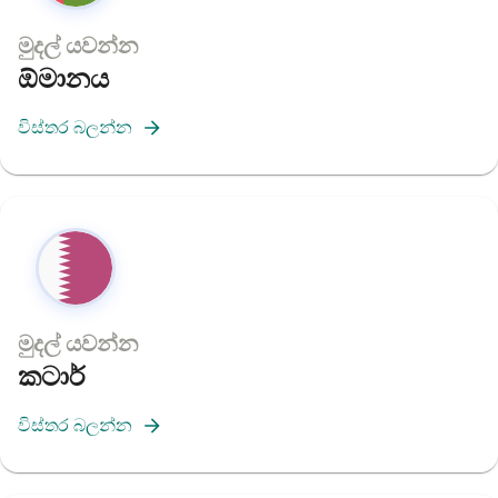
මුදල් යවන්න
ඕමානය
විස්තර බලන්න
මුදල් යවන්න
කටාර්
විස්තර බලන්න