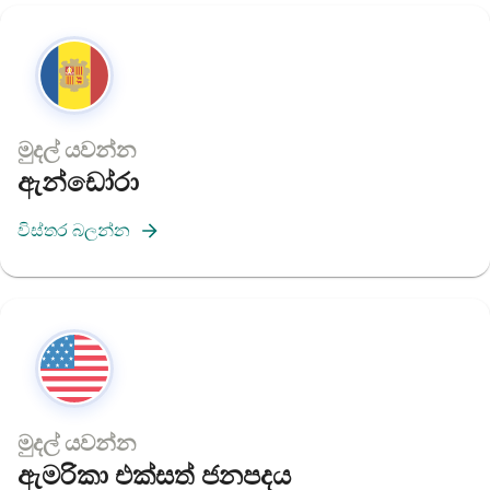
මුදල් යවන්න
ඇන්ඩෝරා
විස්තර බලන්න
මුදල් යවන්න
ඇමරිකා එක්සත් ජනපදය