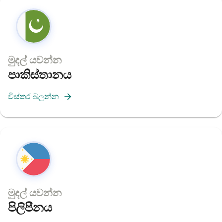
මුදල් යවන්න
පාකිස්තානය
විස්තර බලන්න
මුදල් යවන්න
පිලිපීනය