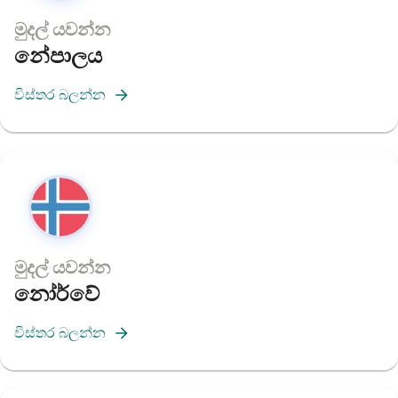
මුදල් යවන්න
නේපාලය
විස්තර බලන්න
මුදල් යවන්න
නෝර්වේ
විස්තර බලන්න