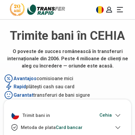
Trimite bani în CEHIA
O poveste de succes românească în transferuri
internaționale din 2006. Peste 4 milioane de clienți ne
aleg cu încredere — oriunde este acasă.
Avantajos
comisioane mici
Rapid
plătești cash sau card
Garantat
transferuri de bani sigure
Trimit bani in
Card bancar
Metoda de plata