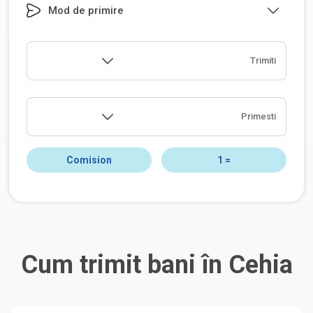
Mod de primire
Trimiti
Primesti
Comision
1
=
Cum trimit bani în Cehia