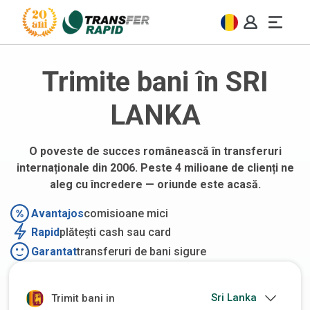
Trimite bani în SRI
LANKA
O poveste de succes românească în transferuri
internaționale din 2006. Peste 4 milioane de clienți ne
aleg cu încredere — oriunde este acasă.
Avantajos
comisioane mici
Rapid
plătești cash sau card
Garantat
transferuri de bani sigure
Trimit bani in