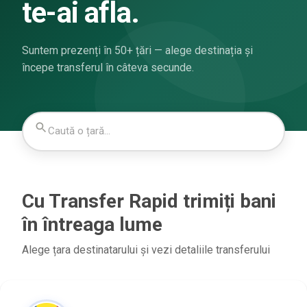
te-ai afla.
Suntem prezenți în 50+ țări — alege destinația și
începe transferul în câteva secunde.
Cu Transfer Rapid trimiți bani
în întreaga lume
Alege țara destinatarului și vezi detaliile transferului