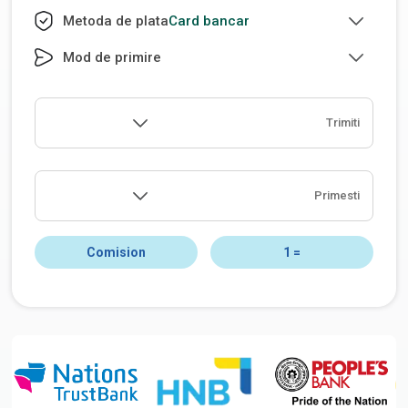
Card bancar
Metoda de plata
Mod de primire
Trimiti
Primesti
Comision
1
=