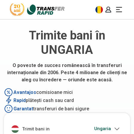
Trimite bani în
UNGARIA
O poveste de succes românească în transferuri
internaționale din 2006. Peste 4 milioane de clienți ne
aleg cu încredere — oriunde este acasă.
Avantajos
comisioane mici
Rapid
plătești cash sau card
Garantat
transferuri de bani sigure
Trimit bani in