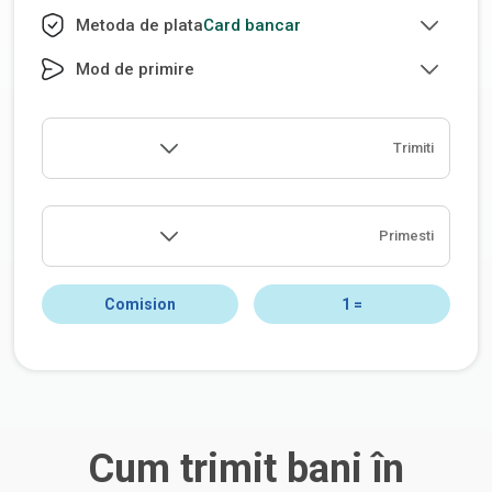
Card bancar
Metoda de plata
Mod de primire
Trimiti
Primesti
Comision
1
=
Cum trimit bani în