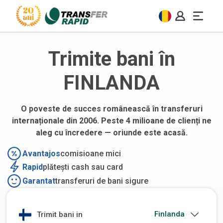
Trimite bani în
FINLANDA
O poveste de succes românească în transferuri
internaționale din 2006. Peste 4 milioane de clienți ne
aleg cu încredere — oriunde este acasă.
Avantajos
comisioane mici
Rapid
plătești cash sau card
Garantat
transferuri de bani sigure
Trimit bani in