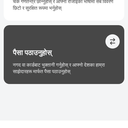
चेक गणतन्त्र छान्नुहोस् र आफ्नो रोजाइको भाषामा सबै विवरण
छिटो र सुरक्षित रूपमा भर्नुहोस्
पैसा पठाउनुहोस्
नगद वा कार्डबाट भुक्तानी गर्नुहोस् र आफ्नो देशका हाम्रा
साझेदारहरू मार्फत पैसा पठाउनुहोस्