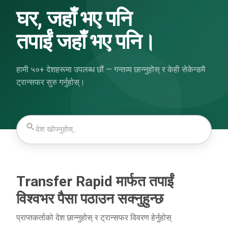
घर, जहाँ भए पनि
तपाईं जहाँ भए पनि।
हामी ५०+ देशहरूमा उपलब्ध छौं — गन्तव्य छान्नुहोस् र केही सेकेन्डमै
ट्रान्सफर सुरु गर्नुहोस्।
Transfer Rapid मार्फत तपाईं
विश्वभर पैसा पठाउन सक्नुहुन्छ
प्राप्तकर्ताको देश छान्नुहोस् र ट्रान्सफर विवरण हेर्नुहोस्