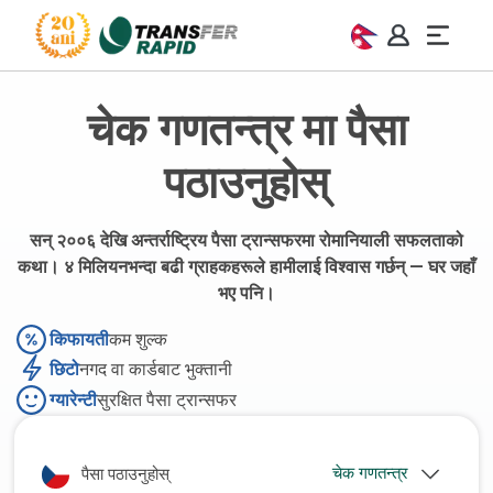
चेक गणतन्त्र मा पैसा
पठाउनुहोस्
सन् २००६ देखि अन्तर्राष्ट्रिय पैसा ट्रान्सफरमा रोमानियाली सफलताको
कथा। ४ मिलियनभन्दा बढी ग्राहकहरूले हामीलाई विश्वास गर्छन् — घर जहाँ
भए पनि।
किफायती
कम शुल्क
छिटो
नगद वा कार्डबाट भुक्तानी
ग्यारेन्टी
सुरक्षित पैसा ट्रान्सफर
पैसा पठाउनुहोस्