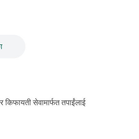
ा
ो र किफायती सेवामार्फत तपाईंलाई