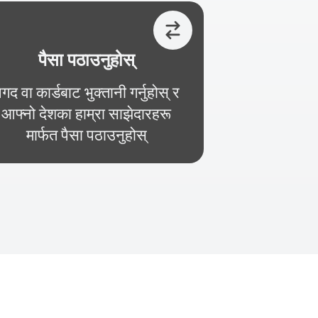
पैसा पठाउनुहोस्
गद वा कार्डबाट भुक्तानी गर्नुहोस् र
आफ्नो देशका हाम्रा साझेदारहरू
मार्फत पैसा पठाउनुहोस्