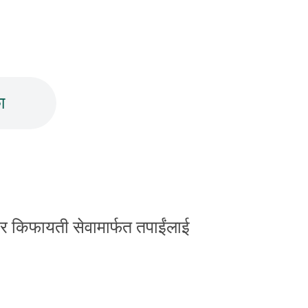
ा
ो र किफायती सेवामार्फत तपाईंलाई