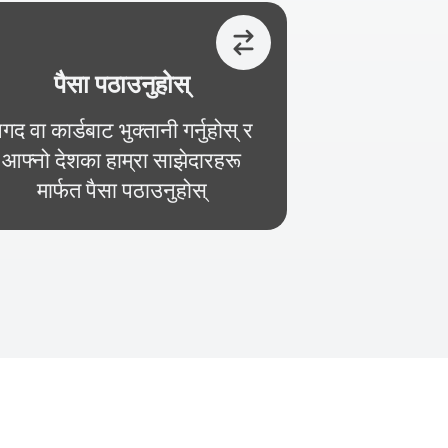
पैसा पठाउनुहोस्
गद वा कार्डबाट भुक्तानी गर्नुहोस् र
आफ्नो देशका हाम्रा साझेदारहरू
मार्फत पैसा पठाउनुहोस्