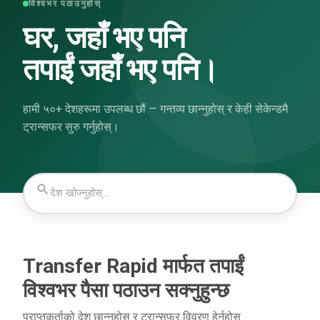
विश्वभर पठाउनुहोस्
घर, जहाँ भए पनि
तपाईं जहाँ भए पनि।
हामी ५०+ देशहरूमा उपलब्ध छौं — गन्तव्य छान्नुहोस् र केही सेकेन्डमै
ट्रान्सफर सुरु गर्नुहोस्।
Transfer Rapid मार्फत तपाईं
विश्वभर पैसा पठाउन सक्नुहुन्छ
प्राप्तकर्ताको देश छान्नुहोस् र ट्रान्सफर विवरण हेर्नुहोस्