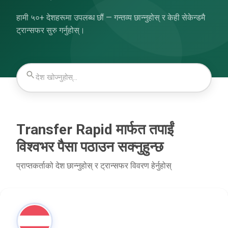
हामी ५०+ देशहरूमा उपलब्ध छौं — गन्तव्य छान्नुहोस् र केही सेकेन्डमै
ट्रान्सफर सुरु गर्नुहोस्।
Transfer Rapid मार्फत तपाईं
विश्वभर पैसा पठाउन सक्नुहुन्छ
प्राप्तकर्ताको देश छान्नुहोस् र ट्रान्सफर विवरण हेर्नुहोस्