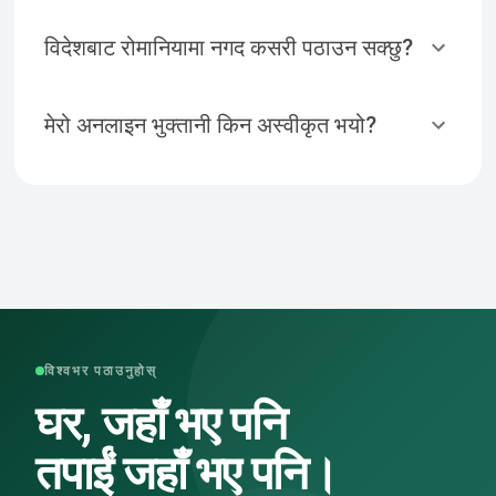
विदेशबाट रोमानियामा नगद कसरी पठाउन सक्छु?
मेरो अनलाइन भुक्तानी किन अस्वीकृत भयो?
विश्वभर पठाउनुहोस्
घर, जहाँ भए पनि
तपाईं जहाँ भए पनि।