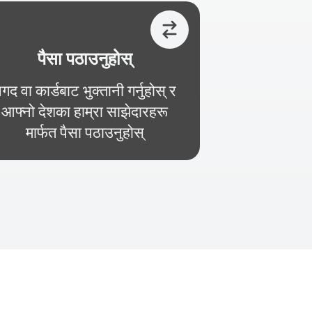
पैसा पठाउनुहोस्
गद वा कार्डबाट भुक्तानी गर्नुहोस् र
आफ्नो देशका हाम्रा साझेदारहरू
मार्फत पैसा पठाउनुहोस्