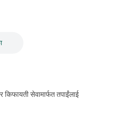
ा
ो र किफायती सेवामार्फत तपाईंलाई