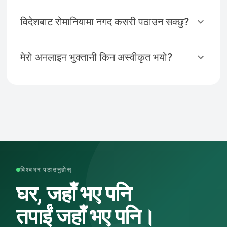
विदेशबाट रोमानियामा नगद कसरी पठाउन सक्छु?
मेरो अनलाइन भुक्तानी किन अस्वीकृत भयो?
विश्वभर पठाउनुहोस्
घर, जहाँ भए पनि
तपाईं जहाँ भए पनि।