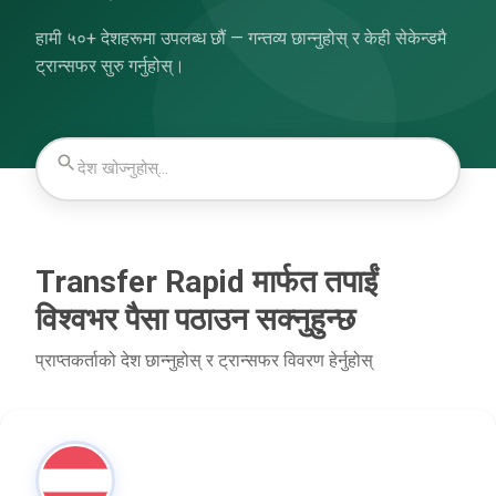
हामी ५०+ देशहरूमा उपलब्ध छौं — गन्तव्य छान्नुहोस् र केही सेकेन्डमै
ट्रान्सफर सुरु गर्नुहोस्।
Transfer Rapid मार्फत तपाईं
विश्वभर पैसा पठाउन सक्नुहुन्छ
प्राप्तकर्ताको देश छान्नुहोस् र ट्रान्सफर विवरण हेर्नुहोस्