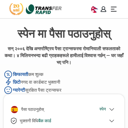
स्पेन मा पैसा पठाउनुहोस्
सन् २००६ देखि अन्तर्राष्ट्रिय पैसा ट्रान्सफरमा रोमानियाली सफलताको
कथा। ४ मिलियनभन्दा बढी ग्राहकहरूले हामीलाई विश्वास गर्छन् — घर जहाँ
भए पनि।
किफायती
कम शुल्क
छिटो
नगद वा कार्डबाट भुक्तानी
ग्यारेन्टी
सुरक्षित पैसा ट्रान्सफर
पैसा पठाउनुहोस्
बैंक कार्ड
भुक्तानी विधि