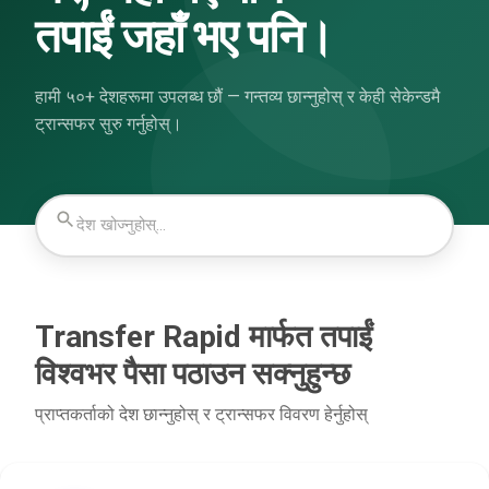
तपाईं जहाँ भए पनि।
हामी ५०+ देशहरूमा उपलब्ध छौं — गन्तव्य छान्नुहोस् र केही सेकेन्डमै
ट्रान्सफर सुरु गर्नुहोस्।
Transfer Rapid मार्फत तपाईं
विश्वभर पैसा पठाउन सक्नुहुन्छ
प्राप्तकर्ताको देश छान्नुहोस् र ट्रान्सफर विवरण हेर्नुहोस्